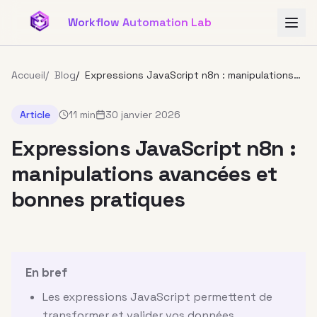
Aller au contenu principal
Workflow Automation Lab
Accueil
/
Blog
/
Expressions JavaScript n8n : manipulations
avancées et bonnes pratiques
Article
11 min
30 janvier 2026
Expressions JavaScript n8n :
manipulations avancées et
bonnes pratiques
En bref
Les expressions JavaScript permettent de
transformer et valider vos données