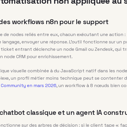
tomatisation n8n appliquée au s
des workflows n8n pour le support
 de nodes reliés entre eux, chacun exécutant une action : r
 langage, envoyer une réponse. L’outil fonctionne sur un p
n ticket entrant déclenche un node Gmail ou Zendesk, qui 
à un node CRM pour enrichissement.
ogique visuelle combinée à du JavaScript natif dans les no
lexe, un profil métier moins technique peut se contenter 
EV Community en mars 2026
, un workflow à 8 nœuds bien c
 chatbot classique et un agent IA constr
tionne sur des arbres de décision : si le client tape « fact