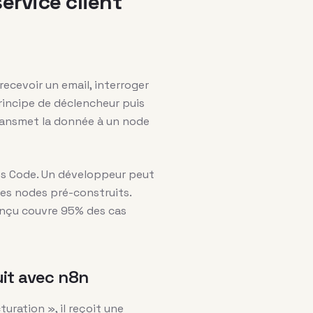
ervice client
ecevoir un email, interroger
rincipe de déclencheur puis
transmet la donnée à un node
des Code. Un développeur peut
des nodes pré-construits.
onçu couvre 95% des cas
uit avec n8n
uration », il reçoit une