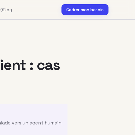
AQ
Blog
Cadrer mon besoin
ient : cas
calade vers un agent humain