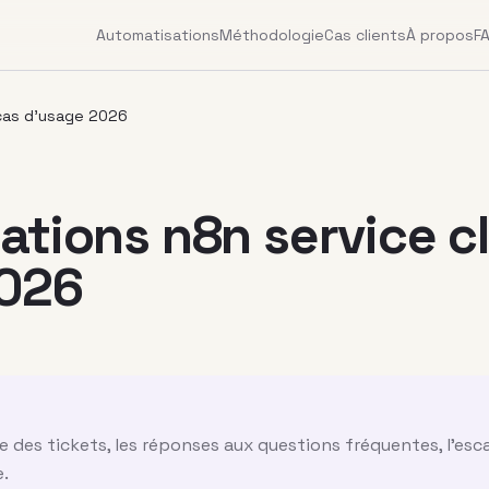
Automatisations
Méthodologie
Cas clients
À propos
F
 cas d’usage 2026
tions n8n service cl
2026
e des tickets, les réponses aux questions fréquentes, l’es
e.