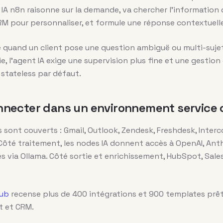
 IA n8n raisonne sur la demande, va chercher l’information
RM pour personnaliser, et formule une réponse contextuell
e quand un client pose une question ambiguë ou multi-sujet
, l’agent IA exige une supervision plus fine et une gestion
 stateless par défaut.
necter dans un environnement service c
s sont couverts : Gmail, Outlook, Zendesk, Freshdesk, Inte
Côté traitement, les nodes IA donnent accès à OpenAI, Anth
 via Ollama. Côté sortie et enrichissement, HubSpot, Sales
Hub
recense plus de 400 intégrations et 900 templates prêts
t et CRM.