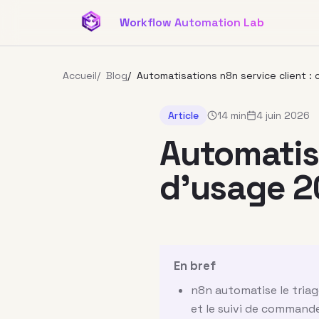
Aller au contenu principal
Workflow Automation Lab
Accueil
/
Blog
/
Automatisations n8n service client :
Article
14 min
4 juin 2026
Automatisa
d’usage 
En bref
n8n automatise le triag
et le suivi de command