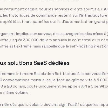
 l’argument décisif pour les services clients soumis au R
s, les historiques de commande restent sur l’infrastructure 
propriété est rare parmi les outils d’automatisation grand p
ergement implique un serveur, des sauvegardes, des mises à j
hiffre jusqu’à 300 000 dollars annuels le coût total d’un d
hiffre est extrême mais rappelle que le self-hosting n’est g
ux solutions SaaS dédiées
 comme Intercom Resolution Bot facture à la conversation 
000 conversations mensuelles, la facture grimpe vite à 5 00
S à 20 dollars, coûte uniquement les appels API à OpenAI ou
 le même volume.
e n8n dès que le volume devient significatif ou que les ré