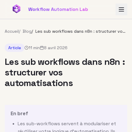
Aller au contenu principal
Workflow Automation Lab
Accueil
/
Blog
/
Les sub workflows dans n8n : structurer vos
automatisations
Article
11 min
8 avril 2026
Les sub workflows dans n8n :
structurer vos
automatisations
En bref
Les sub-workflows servent à modulariser et
réutiliser votre logique d'automatisation. Ils