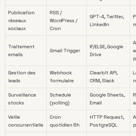
Publication
RSS /
GPT-4, Twitter,
P
réseaux
WordPress /
LinkedIn
m
sociaux
Cron
A
Traitement
IF/ELSE, Google
Gmail Trigger
a
emails
Drive
p
Gestion des
Webhook
Clearbit API,
L
leads
formulaire
CRM, Slack
n
Surveillance
Schedule
Google Sheets,
R
stocks
(polling)
Email
a
Veille
Cron
HTTP Request,
A
concurrentielle
quotidien 6h
PostgreSQL
p