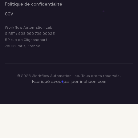
Politique de confidentialité
CGV
Workflow Automation Lab
SIRET : 928 660 729 00023
52 rue de Clignancourt
75018 Paris, France
©
2026
Workflow Automation Lab. Tous droits réservés.
Fabriqué avec
♦
par perrinehuon.com