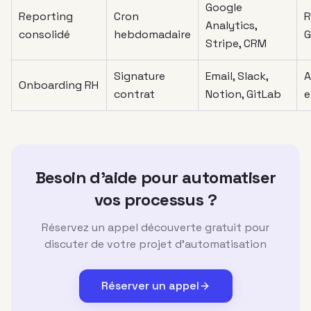
Google
Reporting
Cron
R
Analytics,
consolidé
hebdomadaire
G
Stripe, CRM
Signature
Email, Slack,
A
Onboarding RH
contrat
Notion, GitLab
e
Besoin d'aide pour automatiser
vos processus ?
Réservez un appel découverte gratuit pour
discuter de votre projet d'automatisation
Réserver un appel