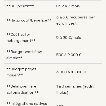
**ROI positif**
En 2 à 3 mois
3 à 5 € récupérés par
**Ratio coût/bénéfice**
euro investi
**Coût auto-
5 à 20 €/mois
hébergement**
**Budget workflow
500 à 2 000 €
simple**
**Budget projet
3 000 à 10 000 €
moyen**
**Délai première
1 à 3 semaines (audit
automatisation**
inclus)
**Intégrations natives