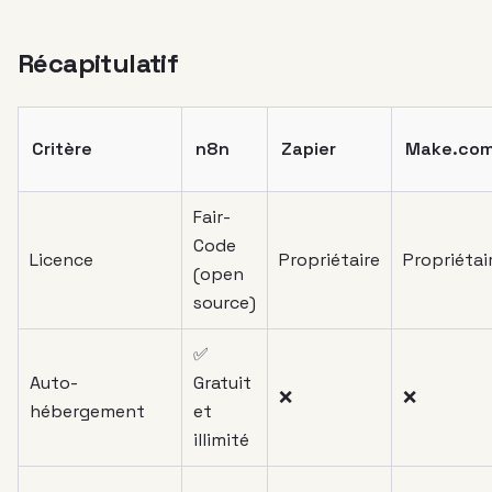
Récapitulatif
Critère
n8n
Zapier
Make.co
Fair-
Code
Licence
Propriétaire
Propriétai
(open
source)
✅
Auto-
Gratuit
❌
❌
hébergement
et
illimité