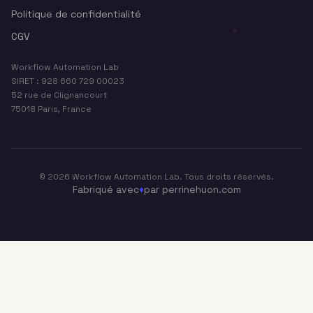
Politique de confidentialité
CGV
Workflow Automation Lab
SIRET : 928 660 729 00023
52 rue de Clignancourt
75018 Paris, France
©
2026
Workflow Automation Lab. Tous droits réservés.
Fabriqué avec
♦
par perrinehuon.com