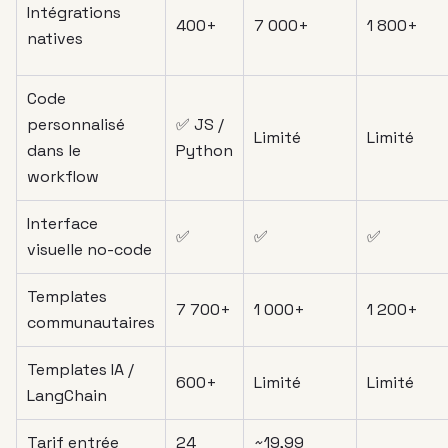
Intégrations
400+
7 000+
1 800+
natives
Code
personnalisé
✅ JS /
Limité
Limité
dans le
Python
workflow
Interface
✅
✅
✅
visuelle no-code
Templates
7 700+
1 000+
1 200+
communautaires
Templates IA /
600+
Limité
Limité
LangChain
Tarif entrée
24
~19,99