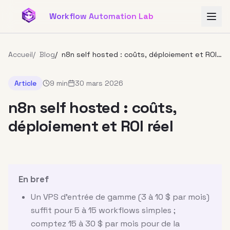
Aller au contenu principal
Workflow Automation Lab
Accueil
/
Blog
/
n8n self hosted : coûts, déploiement et ROI
réel
Article
9 min
30 mars 2026
n8n self hosted : coûts,
déploiement et ROI réel
En bref
Un VPS d'entrée de gamme (3 à 10 $ par mois)
suffit pour 5 à 15 workflows simples ;
comptez 15 à 30 $ par mois pour de la