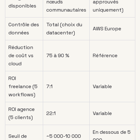
nœuds
approuvés
disponibles
communautaires
uniquement)
Contrôle des
Total (choix du
AWS Europe
données
datacenter)
Réduction
de coût vs
75 à 90 %
Référence
cloud
ROI
freelance (5
7:1
Variable
workflows)
ROI agence
22:1
Variable
(5 clients)
En dessous de 5
Seuil de
~5 000-10 000