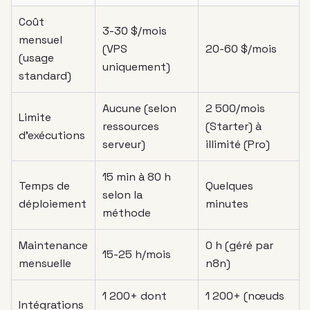
Coût
3-30 $/mois
mensuel
(VPS
20-60 $/mois
(usage
uniquement)
standard)
Aucune (selon
2 500/mois
Limite
ressources
(Starter) à
d’exécutions
serveur)
illimité (Pro)
15 min à 80 h
Temps de
Quelques
selon la
déploiement
minutes
méthode
Maintenance
0 h (géré par
15-25 h/mois
mensuelle
n8n)
1 200+ dont
1 200+ (nœuds
Intégrations