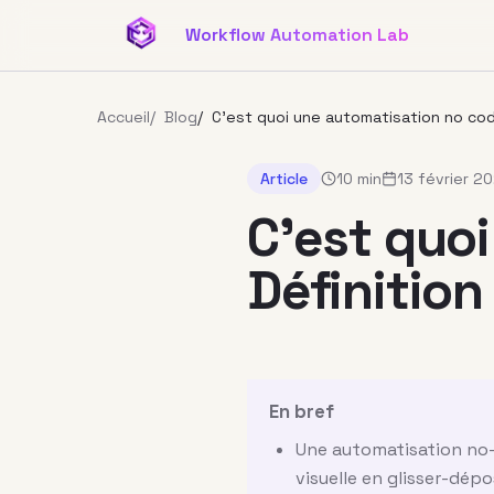
Aller au contenu principal
Workflow Automation Lab
Accueil
/
Blog
/
C’est quoi une automatisation no cod
Article
10 min
13 février 2
C’est quo
Définition
En bref
Une automatisation no-c
visuelle en glisser-dépo