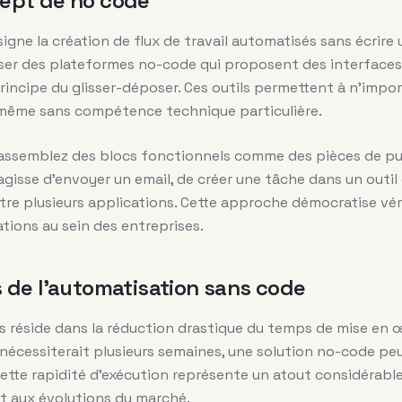
ept de no code
gne la création de flux de travail automatisés sans écrire 
liser des plateformes no-code qui proposent des interfaces v
rincipe du glisser-déposer. Ces outils permettent à n’impo
même sans compétence technique particulière.
s assemblez des blocs fonctionnels comme des pièces de pu
s’agisse d’envoyer un email, de créer une tâche dans un outi
re plusieurs applications. Cette approche démocratise vé
ions au sein des entreprises.
 de l’automatisation sans code
s réside dans la réduction drastique du temps de mise en œ
écessiterait plusieurs semaines, une solution no-code peu
ette rapidité d’exécution représente un atout considérable
t aux évolutions du marché.