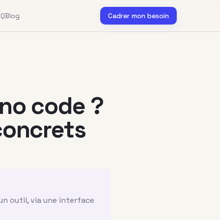
AQ
Blog
Cadrer mon besoin
 no code ?
concrets
 outil, via une interface