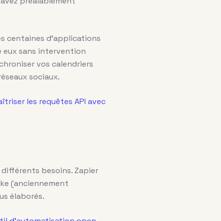
s avez préalablement
s centaines d’applications
 eux sans intervention
chroniser vos calendriers
 réseaux sociaux.
îtriser les requêtes API avec
différents besoins. Zapier
Make (anciennement
us élaborés.
til d’automatisation open-