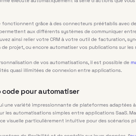
forme exécute automatiquement la série d’actions que vou
e fonctionnent grâce à des connecteurs préétablis avec de
 permettent aux différents systèmes de communiquer entre
ez ainsi relier votre CRM à votre outil de facturation, syn
n de projet, ou encore automatiser vos publications sur les
ersonnalisation de vos automatisations, il est possible de
ma
lités quasi illimitées de connexion entre applications.
o code pour automatiser
i une variété impressionnante de plateformes adaptées à 
our les automatisations simples entre applications SaaS. 
ce visuelle particulièrement intuitive pour des scénarios pl
antage de flexibilité et de contrôle sur leurs données, l’
ou