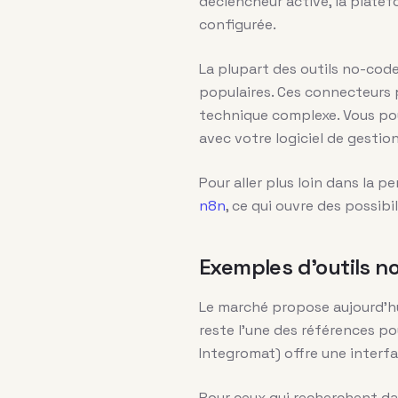
déclencheur activé, la plate
configurée.
La plupart des outils no-cod
populaires. Ces connecteurs
technique complexe. Vous pouv
avec votre logiciel de gestio
Pour aller plus loin dans la p
n8n
, ce qui ouvre des possibi
Exemples d’outils n
Le marché propose aujourd’hu
reste l’une des références p
Integromat) offre une interfa
Pour ceux qui recherchent dav