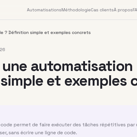
Automatisations
Méthodologie
Cas clients
À propos
F
e ? Définition simple et exemples concrets
026
i une automatisation
 simple et exemples 
ode permet de faire exécuter des tâches répétitives par un
ser, sans écrire une ligne de code.