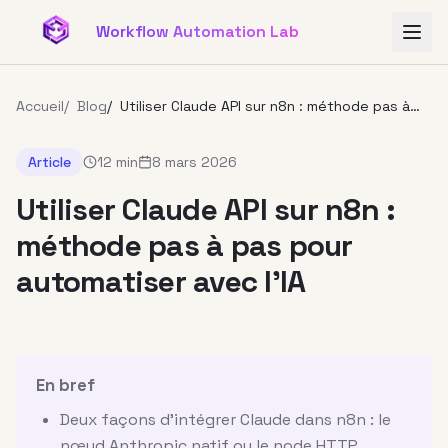
Aller au contenu principal
Workflow Automation Lab
Accueil
/
Blog
/
Utiliser Claude API sur n8n : méthode pas à
pas pour automatiser avec l’IA
Article
12 min
8 mars 2026
Utiliser Claude API sur n8n :
méthode pas à pas pour
automatiser avec l’IA
En bref
Deux façons d'intégrer Claude dans n8n : le
nœud Anthropic natif ou le node HTTP